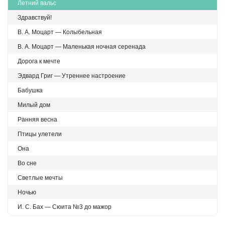
Летний вальс
Здравствуй!
В. А. Моцарт — Колыбельная
В. А. Моцарт — Маленькая ночная серенада
Дорога к мечте
Эдвард Григ — Утреннее настроение
Бабушка
Милый дом
Ранняя весна
Птицы улетели
Она
Во сне
Светлые мечты
Ночью
И. С. Бах — Сюита №3 до мажор