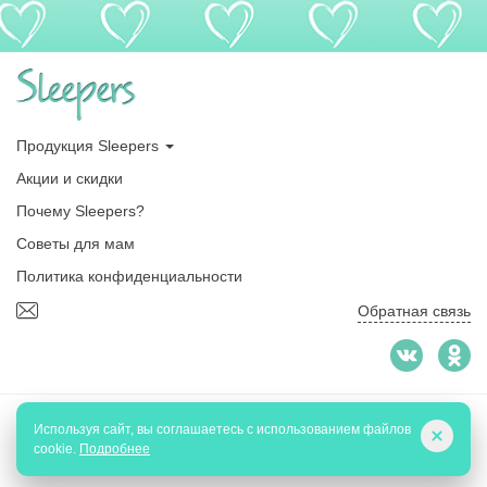
Продукция Sleepers
Акции и скидки
Почему Sleepers?
Советы для мам
Политика конфиденциальности
Обратная связь
© 2026 «Sleepers»
Используя сайт, вы соглашаетесь с использованием файлов
cookie.
Подробнее
Создание сайтов
- Red Promo