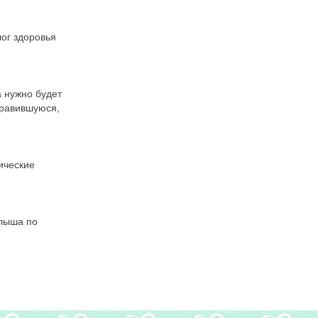
ог здоровья
а нужно будет
нравившуюся,
ические
алыша по