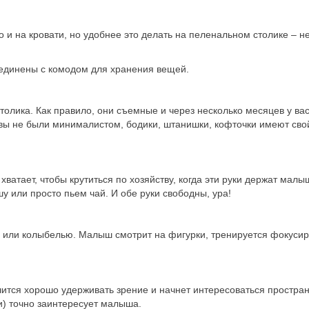
 и на кровати, но удобнее это делать на пеленальном столике – н
оединены с комодом для хранения вещей.
толика. Как правило, они съемные и через несколько месяцев у вас
вы не были минималистом, бодики, штанишки, кофточки имеют свой
хватает, чтобы крутиться по хозяйству, когда эти руки держат мал
у или просто пьем чай. И обе руки свободны, ура!
 или колыбелью. Малыш смотрит на фигурки, тренируется фокусир
чится хорошо удерживать зрение и начнет интересоваться простран
и) точно заинтересует малыша.