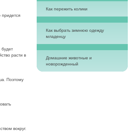
Как пережить колики
е придется
Как выбрать зимнюю одежду
младенцу
 будет
ство расти в
Домашние животные и
новорожденный
ыша. Поэтому
овать
ством вокруг.